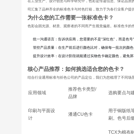
在工业生产、设计创意与科学研究中，色彩是传递信息、保证品质的
司汇集了品种齐全的标准色卡与对色灯箱，致力于为各行业客户提
为什么您的工作需要一张标准色卡？
色彩会因光源、材质、观察者的不同而产生视觉偏差。标准色卡的
统一沟通语言：告诉供应商，您需要的不是“深红色”，而是色号“PANT
管控产品质量：在生产前后进行颜色比对，确保每一批次的颜色
提升设计效率：在设计阶段就能通过实物色卡确定颜色，避免屏
核心产品推荐：如何挑选适合您的色卡？
结合行业通用标准与祈色公司的产品定位，我们为您梳理了不同场
推荐色卡类型/
应用领域
选购要点与
品牌
印刷与平面设
用于铜版纸
潘通CU色卡
计
刷。色号后缀
TCX为棉布