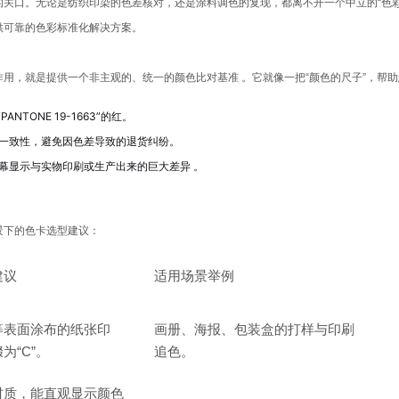
关口。无论是纺织印染的色差核对，还是涂料调色的复现，都离不开一个中立的“色
供可靠的色彩标准化解决方案。
作用，就是提供一个非主观的、统一的颜色比对基准
。它就像一把“颜色的尺子”，帮
ONE 19-1663”的红。
一致性，避免因色差导致的退货纠纷。
幕显示与实物印刷或生产出来的巨大差异
。
景下的色卡选型建议：
建议
适用场景举例
等表面涂布的纸张印
画册、海报、包装盒的打样与印刷
为“C”。
追色。
材质，能直观显示颜色