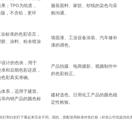
果；TPG为纸质，
服装面料、家纺、纱线的染色与采
级版，不含铅，更环
购沟通。
工业标准的色彩语言，
墙面漆、工业设备涂装、汽车修补
塑胶、涂料、粉末喷涂
漆的调色。
学设计的色块，用于
产品拍摄、电商摄影、视频制作中
校准和后期色彩还原，
的色彩校正。
的色彩真实准确。
色体系，适用于建筑、
建材选色、日用化工产品的颜色稳
品等内销产品的颜色标
定性检验。
光灯和白炽灯下看起来完全不同。因此，搭配使用标准对色灯箱（祈色公司也提供此类