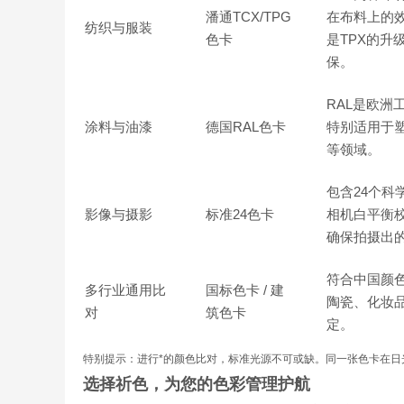
潘通TCX/TPG
在布料上的效
纺织与服装
色卡
是TPX的升
保。
RAL是欧洲
涂料与油漆
德国RAL色卡
特别适用于
等领域。
包含24个科
影像与摄影
标准24色卡
相机白平衡
确保拍摄出
符合中国颜
多行业通用比
国标色卡 / 建
陶瓷、化妆
对
筑色卡
定。
特别提示：进行*的颜色比对，标准光源不可或缺。同一张色卡在日
选择祈色，为您的色彩管理护航