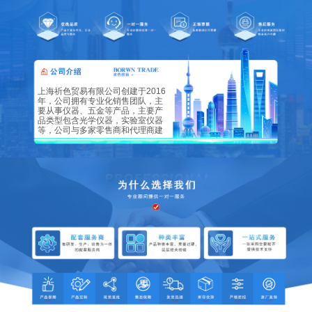
上海祈色贸易有限公司创建于2016
年，公司拥有专业化销售团队，主
要从事仪器、五金等产品，主要产
品类型包含光学仪器，实验室仪器
等，公司与多家零售商和代理商建
立了长期稳定的合作关系。
厂家研制的各类机型，广泛应用于
广州各种行业及相关领域，诸如食
品、陶瓷、生物科技、医药、化
工、研磨、治金、电子、塑料、废
水处理等等。经销的色卡、仪器、
对色灯箱品种齐全、价格合理。批
发的色卡、仪器、对色灯箱畅销消
费者市场，在消费者当中享有较高
的地位实力雄厚。重信用、守合同
保证产品质量以多品种经营特色和
薄利多销的原则，赢得了广大客户
的信任竭诚欢迎新老顾客光顾，祈
色将以优良的品质、合理的价格、
准时的交期为您提供满意的服务。