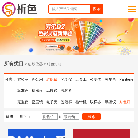
1
2
3
所有类目
> 纺织仪器 > 对色灯箱
分类：
实验室
办公用
纺织仪
光学仪
五金工
检测仪
劳尔色
Pantone
仪器
标准色
品
机械设
器
品牌代
器
气体检
具
器
卡
色卡
卡
备
理
测仪器
克重仪
密度镜
电子天
透湿杯
检针机
取样器
摩擦仪
对色灯
平
箱
价格 ↑
时间 ↑
到