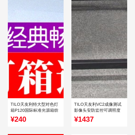
TILO天友利特大型对色灯
TILO天友利VC2成像测试
箱P120国际标准光源箱纺
影像头安防监控可调照度
织成衣对色大灯箱
标准光源灯箱vc3-6
¥240
¥1437