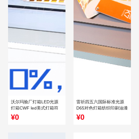
沃尔玛验厂灯箱LED光源
雷祈四五六国际标准光源
灯箱CWF led美式灯箱符
D65对色灯箱纺织印刷油漆
合标准验厂需求
五金比色看样箱
¥0
¥0