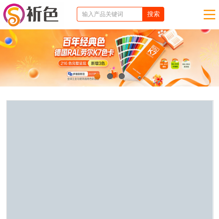
1
2
3