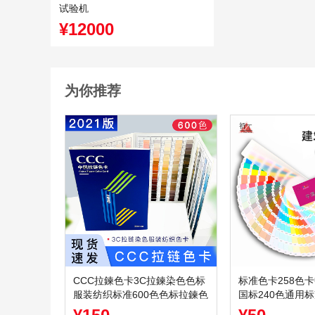
试验机
¥12000
为你推荐
CCC拉鍊色卡3C拉鍊染色色标
标准色卡258色
服装纺织标准600色色标拉鍊色
国标240色通用
卡
色卡可定制封面