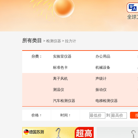
所有类目
> 检测仪器 > 拉力计
分类：
实验室仪器
办公用品
标准色卡
机械设备
离子风机
声级计
测温仪
振动仪
汽车检测仪器
电梯检测仪器
价格 ↑
时间 ↑
到