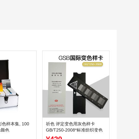
彩色样本集, 100
祈色 评定变色用灰色样卡
ic颜色
GB/T250-2008*标准纺织变色
灰卡沾色105A02