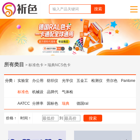
1
2
3
所有类目
> 标准色卡 > 瑞典NCS色卡
分类：
实验室
办公用
纺织仪
光学仪
五金工
检测仪
劳尔色
Pantone
仪器
标准色
品
机械设
器
品牌代
器
气体检
具
器
卡
色卡
卡
备
理
测仪器
AATCC
分辨率
国标色
瑞典
德国ral
色卡
测试卡
卡
NCS色
色卡
价格 ↑
时间 ↑
到
卡