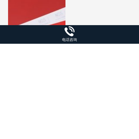
电话咨询
NB-3 NCS有光色彩单页
(A6)/（NCS A6 Brilliant）
国际色卡
¥113