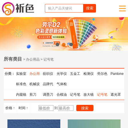
1
2
3
所有类目
> 办公用品 > 记号笔
分类：
实验室
办公用
纺织仪
光学仪
五金工
检测仪
劳尔色
Pantone
仪器
标准色
品
机械设
器
品牌代
器
气体检
具
器
卡
色卡
卡
备
理
测仪器
内窥镜
剪刀
调墨刀
合模油
记号笔
放大镜
记号笔
遮光罩
价格 ↑
时间 ↑
到