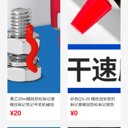
乘乙20ml螺栓防松标记膏
祈色QS-20 螺栓扭矩密封
螺丝标记笔记号笔机械扭
标记膏螺丝防松标记胶防
矩标记胶标记漆
松记号笔顺丰包邮
¥20
¥0