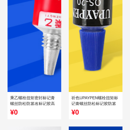
乘乙螺栓扭矩密封标记膏
祈色UPAYPEN螺栓扭矩标
螺丝防松防篡改标记胶高
记膏螺丝防松标记胶防篡
212工业记号笔
改QS-20记号笔20ml
¥0
¥0