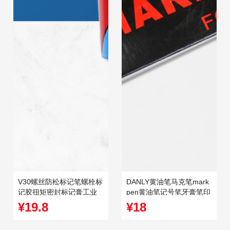
V30螺丝防松标记笔螺栓标
DANLY黄油笔马克笔mark
记胶扭矩密封标记膏工业
pen黄油笔记号笔牙膏笔印
记号笔20ml
染签标防掉色笔
¥19.8
¥18