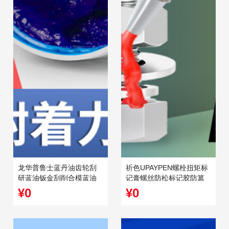
龙华普鲁士蓝丹油齿轮刮
祈色UPAYPEN螺栓扭矩标
研蓝油钣金刮削合模蓝油
记膏螺丝防松标记胶防篡
蓝丹膏模具研合
改QS-20记号笔20ml
¥0
¥0