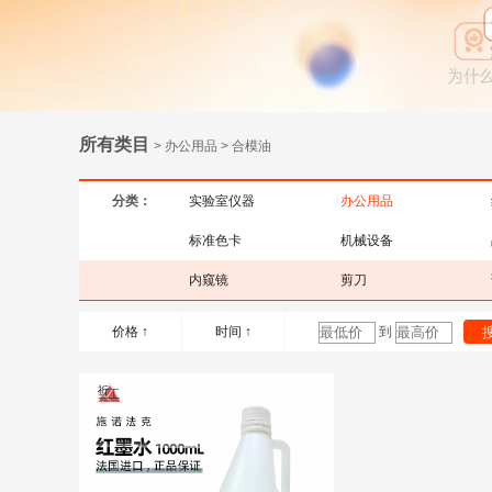
所有类目
> 办公用品 > 合模油
分类：
实验室仪器
办公用品
标准色卡
机械设备
内窥镜
剪刀
价格 ↑
时间 ↑
到