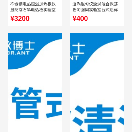
不锈钢电热恒温加热板数
漩涡混匀仪漩涡混合振荡
显防腐石墨电热板实验室
摇匀圆周实验室台式迷你
预热平台
混匀器
¥3200
¥400