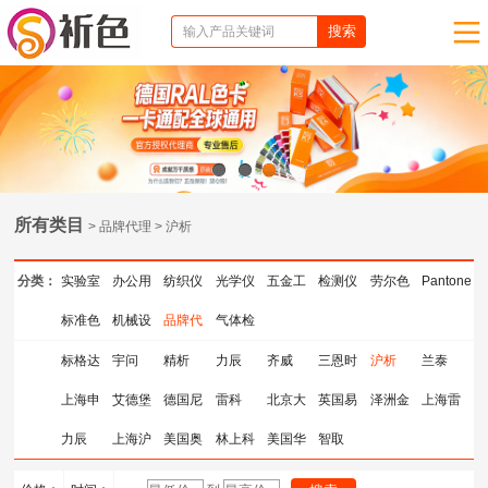
1
2
3
所有类目
> 品牌代理 > 沪析
分类：
实验室
办公用
纺织仪
光学仪
五金工
检测仪
劳尔色
Pantone
仪器
标准色
品
机械设
器
品牌代
器
气体检
具
器
卡
色卡
卡
备
理
测仪器
标格达
宇问
精析
力辰
齐威
三恩时
沪析
兰泰
上海申
艾德堡
德国尼
雷科
北京大
英国易
泽洲金
上海雷
光
力辰
上海沪
克斯
美国奥
BGA返
林上科
龙
美国华
高
智取
点
磁
析
豪斯天
修台
技
瑞