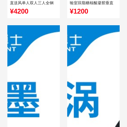
直送风单人双人三人全钢
验室琼脂糖核酸凝胶垂直
带紫外灯净化台
电泳仪
¥4200
¥1200