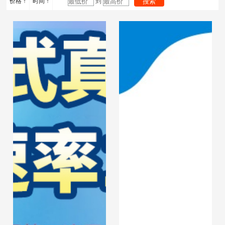
价格 ↑
时间 ↑
到
平