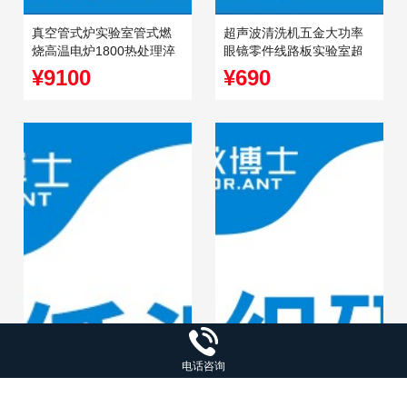
真空管式炉实验室管式燃
超声波清洗机五金大功率
烧高温电炉1800热处理淬
眼镜零件线路板实验室超
火炉管式炉
声清洁
¥9100
¥690
电话咨询