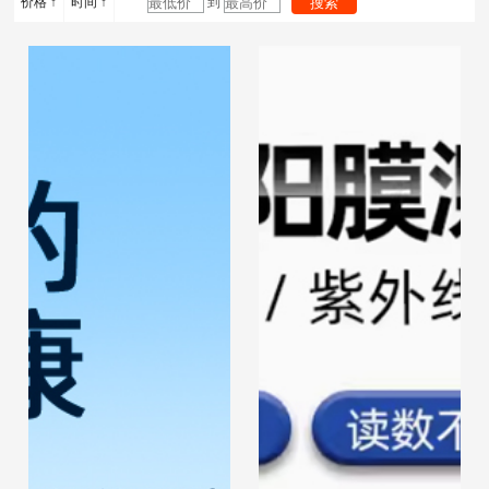
价格 ↑
时间 ↑
到
平