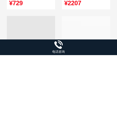
测油漆镀锌测量高*
强度检测能量测量探头
¥729
¥2207
电话咨询