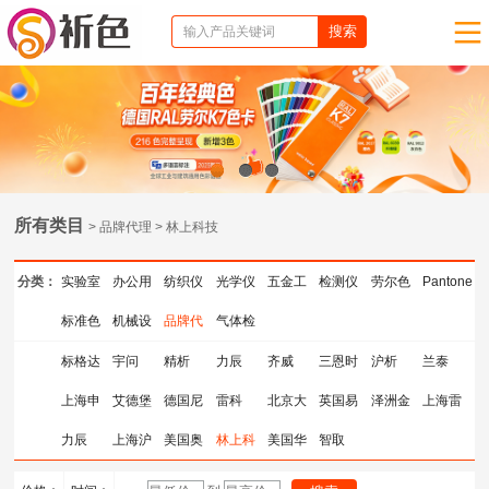
1
2
3
所有类目
> 品牌代理 > 林上科技
分类：
实验室
办公用
纺织仪
光学仪
五金工
检测仪
劳尔色
Pantone
仪器
标准色
品
机械设
器
品牌代
器
气体检
具
器
卡
色卡
卡
备
理
测仪器
标格达
宇问
精析
力辰
齐威
三恩时
沪析
兰泰
上海申
艾德堡
德国尼
雷科
北京大
英国易
泽洲金
上海雷
光
力辰
上海沪
克斯
美国奥
BGA返
林上科
龙
美国华
高
智取
点
磁
析
豪斯天
修台
技
瑞