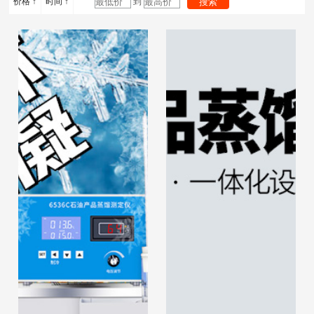
价格 ↑
时间 ↑
到
平