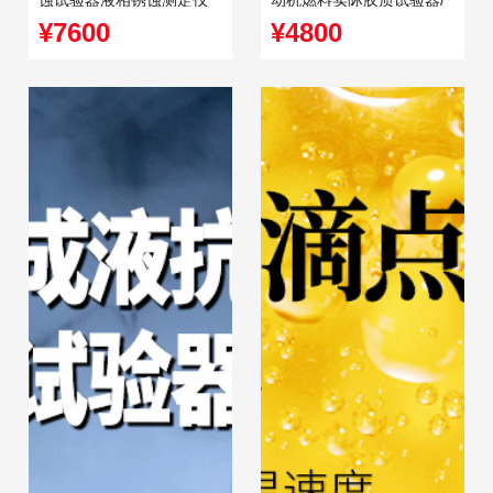
锈蚀试验器
¥7600
¥4800