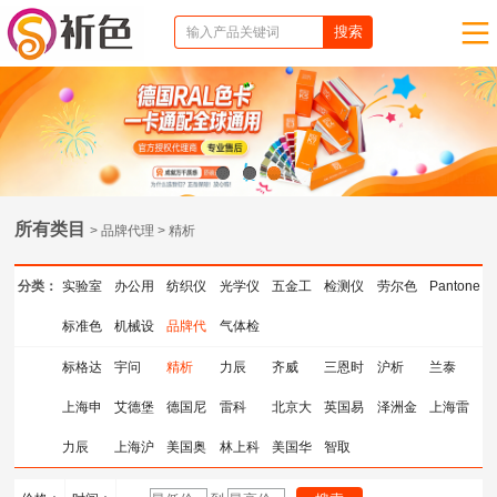
1
2
3
所有类目
> 品牌代理 > 精析
分类：
实验室
办公用
纺织仪
光学仪
五金工
检测仪
劳尔色
Pantone
仪器
标准色
品
机械设
器
品牌代
器
气体检
具
器
卡
色卡
卡
备
理
测仪器
标格达
宇问
精析
力辰
齐威
三恩时
沪析
兰泰
上海申
艾德堡
德国尼
雷科
北京大
英国易
泽洲金
上海雷
光
力辰
上海沪
克斯
美国奥
BGA返
林上科
龙
美国华
高
智取
点
磁
析
豪斯天
修台
技
瑞