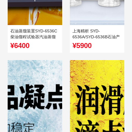
石油蒸馏装置SYD-6536C
上海精析 SYD-
柴油馏程试验器汽油蒸馏
6536A/SYD-6536B石油产
仪润滑油蒸馏器
品蒸馏试验器测定仪馏程
¥6400
¥5900
仪