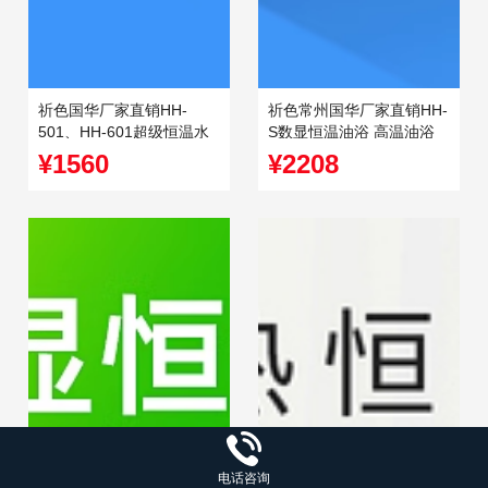
祈色国华厂家直销HH-
祈色常州国华厂家直销HH-
501、HH-601超级恒温水
S数显恒温油浴 高温油浴
浴锅
锅
¥1560
¥2208
电话咨询