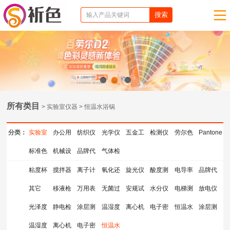
1
2
3
所有类目
> 实验室仪器 > 恒温水浴锅
分类：
实验室
办公用
纺织仪
光学仪
五金工
检测仪
劳尔色
Pantone
仪器
标准色
品
机械设
器
品牌代
器
气体检
具
器
卡
色卡
卡
备
理
测仪器
粘度杯
搅拌器
离子计
氧化还
旋光仪
酸度测
电导率
品牌代
其它
移液枪
测量仪
万用表
原电位
无菌过
安规试
量仪
水分仪
仪
电梯测
理
放电仪
光泽度
静电检
涂层测
计
滤器
温湿度
验指
离心机
检测仪
电子密
试检测
恒温水
涂层测
仪
温湿度
测仪
离心机
厚仪
电子密
计
恒温水
度计
仪
浴锅
厚仪