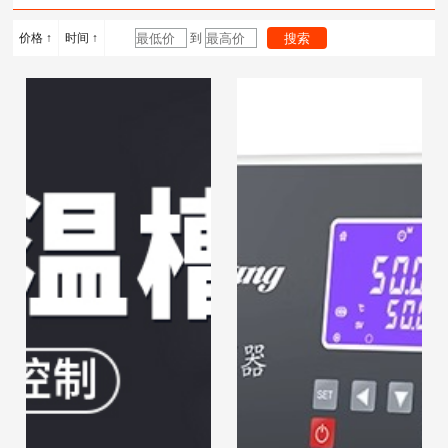
计
度计
浴锅
价格 ↑
时间 ↑
到