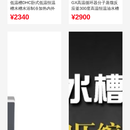
低温槽DHC卧式低温恒温
GX高温循环器分子蒸馏反
槽水槽水浴制冷加热内外
应釜300度高温恒温油水槽
循环泵反应浴
水浴箱
¥2340
¥2900