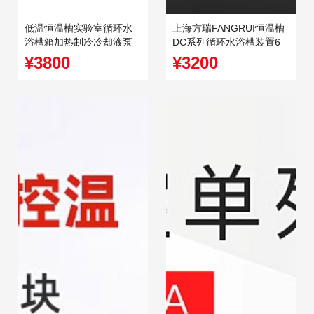
低温恒温槽实验室循环水
上海方瑞FANGRUI恒温槽
浴槽箱加热制冷冷却液泵
DC系列循环水浴槽装置6
卧式水槽
升15升30升
¥3800
¥3200