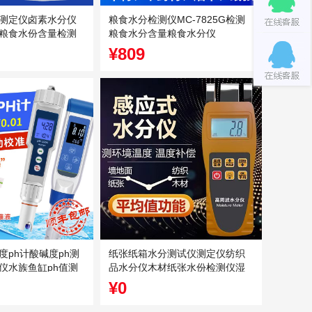
测定仪卤素水分仪
粮食水分检测仪MC-7825G检测
粮食水份含量检测
粮食水分含量粮食水分仪
¥809
度ph计酸碱度ph测
纸张纸箱水分测试仪测定仪纺织
仪水族鱼缸ph值测
品水分仪木材纸张水份检测仪湿
度计
¥0