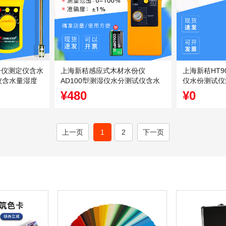
分仪测定仪含水
上海新秸感应式木材水份仪
上海新秸HT9
仪含水量湿度
AD100型测湿仪水分测试仪含水
仪水份测试仪
率测定仪
仪器
¥480
¥0
上一页
1
2
下一页