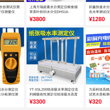
仪水份测试仪测
上海方瑞卤素水分测定仪粮食烟
祈鑫快速水分
定仪测量仪
草茶叶纺织水分仪DHS16-
含水率测试仪
A/DHS16-B
仪
¥3800
¥1280
面水分测定仪
YT-XSL200纸张吸水率测定仪克
力辰科技高精
水分检测仪测
列姆吸收性测定仪纸张吸水高度
试笔水质检测
测
试仪
¥3300
¥320