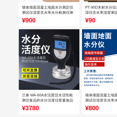
墙体墙面混凝土地面水分测定仪
PT-90D木材水分
测试仪湿度含水率水分检测仪测
湿仪含水率湿度测
试仪
¥900
¥90
兰泰 WA-60A水活度仪水活性检
墙体墙面混凝土地
测仪食品的水分活度仪星量食品
测试仪湿度含水率
水活
试仪
¥3780
¥800