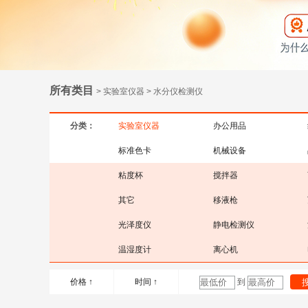
所有类目
> 实验室仪器 > 水分仪检测仪
分类：
实验室仪器
办公用品
标准色卡
机械设备
粘度杯
搅拌器
其它
移液枪
光泽度仪
静电检测仪
温湿度计
离心机
价格 ↑
时间 ↑
到