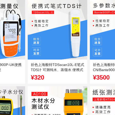
900P-UK便携
祈色上海般特TDSscan10L-E笔式
祈色上海般特Ba
仪
TDS计 可测纯水、蒸馏水 便携式
CN/Bante
TDS计
水质分析仪
¥320
¥3500