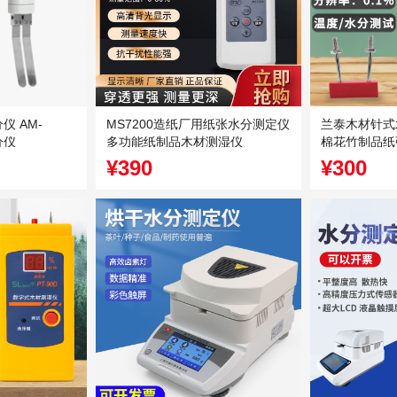
 AM-
MS7200造纸厂用纸张水分测定仪
兰泰木材针式水
分仪
多功能纸制品木材测湿仪
棉花竹制品纸
¥390
¥300