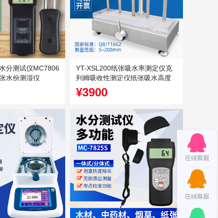
分测试仪MC7806
YT-XSL200纸张吸水率测定仪克
张水份测湿仪
列姆吸收性测定仪纸张吸水高度
测
¥3900