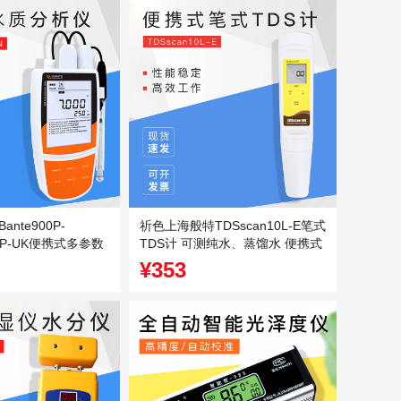
nte900P-
祈色上海般特TDSscan10L-E笔式
900P-UK便携式多参数
TDS计 可测纯水、蒸馏水 便携式
TDS计
¥353