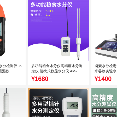
木材水分检测仪 木
多功能粮食水分仪高精度水分测
卤素水分检定
测湿仪
定仪 便携式数显水分仪 AM-
米谷物实验水
128G
¥1680
¥1400