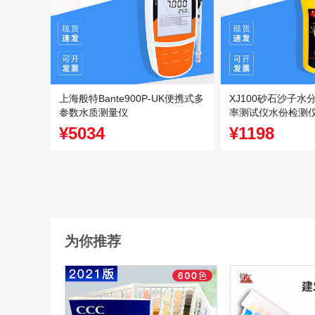
上海般特Bante900P-UK便携式多
XJ100砂石沙子水
参数水质测量仪
率测试仪水份检测
仪
¥5034
¥1198
为你推荐