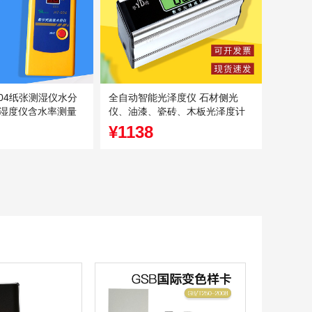
04纸张测湿仪水分
全自动智能光泽度仪 石材侧光
湿度仪含水率测量
仪、油漆、瓷砖、木板光泽度计
智能
¥1138