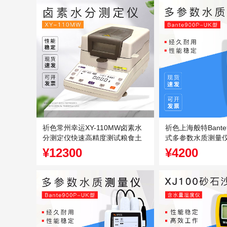
祈色常州幸运XY-110MW卤素水
祈色上海般特Bante
分测定仪快速高精度测试粮食土
式多参数水质测量
壤谷物水份
¥12300
¥4200