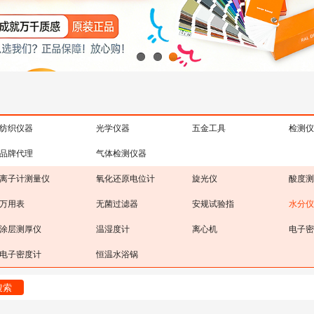
1
2
3
纺织仪器
光学仪器
五金工具
检测仪
品牌代理
气体检测仪器
离子计测量仪
氧化还原电位计
旋光仪
酸度测
万用表
无菌过滤器
安规试验指
水分仪
涂层测厚仪
温湿度计
离心机
电子密
电子密度计
恒温水浴锅