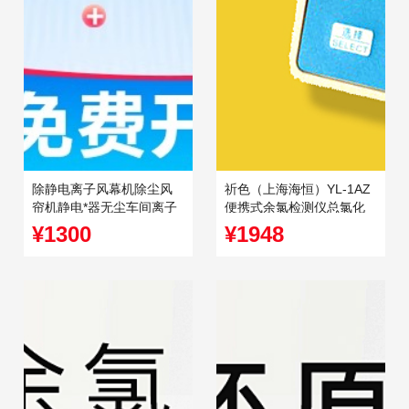
除静电离子风幕机除尘风
祈色（上海海恒）YL-1AZ
帘机静电*器无尘车间离子
便携式余氯检测仪总氯化
风机SL-701A
合氯浓度检测工矿医院
¥1300
¥1948