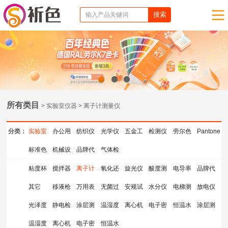
1
2
3
所有类目
> 实验室仪器 > 离子计测量仪
分类：
实验室
办公用
纺织仪
光学仪
五金工
检测仪
劳尔色
Pantone
仪器
标准色
品
机械设
器
品牌代
器
气体检
具
器
卡
色卡
卡
备
理
测仪器
粘度杯
搅拌器
离子计
氧化还
旋光仪
酸度测
电导率
品牌代
其它
移液枪
测量仪
万用表
原电位
无菌过
安规试
量仪
水分仪
仪
电梯测
理
放电仪
光泽度
静电检
涂层测
计
滤器
温湿度
验指
离心机
检测仪
电子密
试检测
恒温水
涂层测
仪
温湿度
测仪
离心机
厚仪
电子密
计
恒温水
度计
仪
浴锅
厚仪