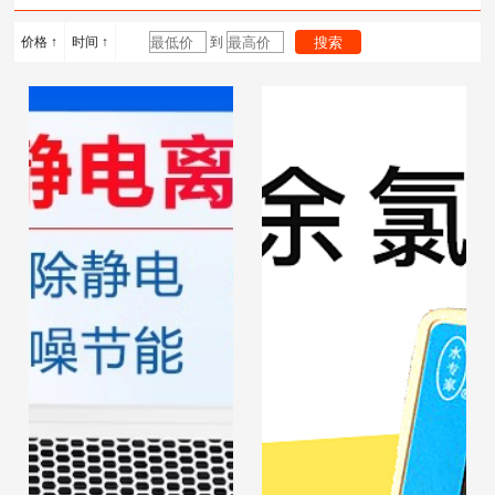
计
度计
浴锅
价格 ↑
时间 ↑
到