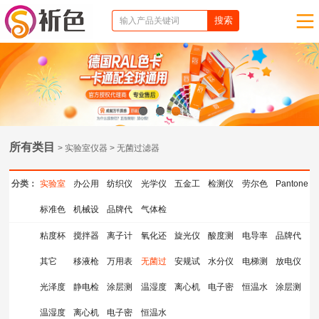
1
2
3
所有类目
> 实验室仪器 > 无菌过滤器
分类：
实验室
办公用
纺织仪
光学仪
五金工
检测仪
劳尔色
Pantone
仪器
标准色
品
机械设
器
品牌代
器
气体检
具
器
卡
色卡
卡
备
理
测仪器
粘度杯
搅拌器
离子计
氧化还
旋光仪
酸度测
电导率
品牌代
其它
移液枪
测量仪
万用表
原电位
无菌过
安规试
量仪
水分仪
仪
电梯测
理
放电仪
光泽度
静电检
涂层测
计
滤器
温湿度
验指
离心机
检测仪
电子密
试检测
恒温水
涂层测
仪
温湿度
测仪
离心机
厚仪
电子密
计
恒温水
度计
仪
浴锅
厚仪