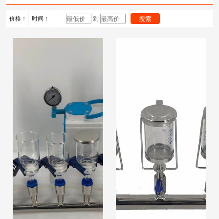
计
度计
浴锅
价格 ↑
时间 ↑
到