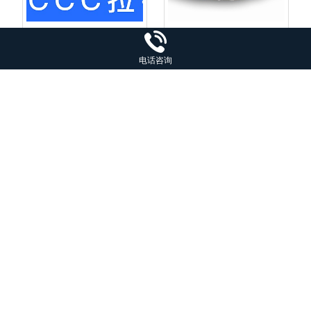
CCC拉鍊色卡3C拉鍊染
标准色卡258色卡中国建
色色标服装纺织标准600
筑色卡国标240色通用标
电话咨询
色色标拉鍊色卡
准涂料油漆用色卡可定
¥150
¥50
制封面