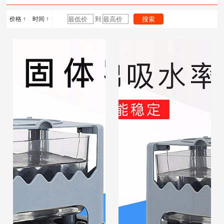
计
度计
浴锅
价格 ↑
时间 ↑
到