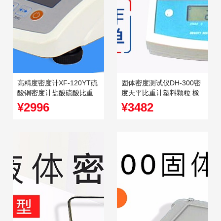
高精度密度计XF-120YT硫
固体密度测试仪DH-300密
酸铜密度计盐酸硫酸比重
度天平比重计塑料颗粒 橡
计氨水浓度密度计
胶密度
¥2996
¥3482