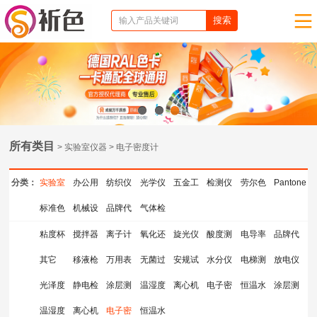
1
2
3
所有类目
> 实验室仪器 > 电子密度计
分类：
实验室
办公用
纺织仪
光学仪
五金工
检测仪
劳尔色
Pantone
仪器
标准色
品
机械设
器
品牌代
器
气体检
具
器
卡
色卡
卡
备
理
测仪器
粘度杯
搅拌器
离子计
氧化还
旋光仪
酸度测
电导率
品牌代
其它
移液枪
测量仪
万用表
原电位
无菌过
安规试
量仪
水分仪
仪
电梯测
理
放电仪
光泽度
静电检
涂层测
计
滤器
温湿度
验指
离心机
检测仪
电子密
试检测
恒温水
涂层测
仪
温湿度
测仪
离心机
厚仪
电子密
计
恒温水
度计
仪
浴锅
厚仪