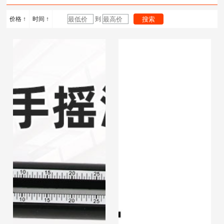
计
度计
浴锅
价格 ↑
时间 ↑
到