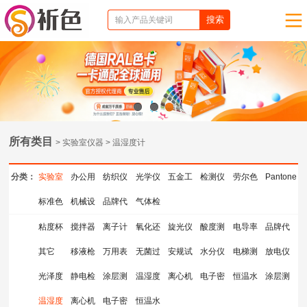
1
2
3
所有类目
> 实验室仪器 > 温湿度计
分类：
实验室
办公用
纺织仪
光学仪
五金工
检测仪
劳尔色
Pantone
仪器
标准色
品
机械设
器
品牌代
器
气体检
具
器
卡
色卡
卡
备
理
测仪器
粘度杯
搅拌器
离子计
氧化还
旋光仪
酸度测
电导率
品牌代
其它
移液枪
测量仪
万用表
原电位
无菌过
安规试
量仪
水分仪
仪
电梯测
理
放电仪
光泽度
静电检
涂层测
计
滤器
温湿度
验指
离心机
检测仪
电子密
试检测
恒温水
涂层测
仪
温湿度
测仪
离心机
厚仪
电子密
计
恒温水
度计
仪
浴锅
厚仪