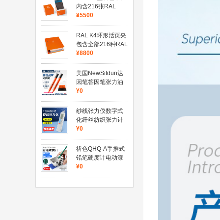
内含216张RAL
CLASSIC单张纸张,
¥5500
A6格式
RAL K4环形活页夹
包含全部216种RAL
CLASSIC颜色
¥8800
美国NewSitdun达
因笔答因笔张力油
污测试达因值测试
¥0
笔电晕测试笔
纱线张力仪数字式
化纤丝纺织张力计
Y2301电子式加弹
¥0
机张力测试仪
祈色QHQ-A手推式
铅笔硬度计电动漆
膜硬度测试仪三合
¥0
一1000g油漆硬度
仪