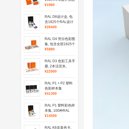
PLUS颜色
¥1980
RAL D6设计盒, 包
含1825个RAL设计
系统及彩色
¥26400
RAL D4 劳尔色彩图
集, 包含全部1825个
RAL设计系统及颜
¥5980
色
RAL D3 色彩工具手
册, 2本活页夹,
1825种颜色
¥22000
RAL P1 + P2 塑料
色彩样本集
¥41300
RAL P1 塑料彩色样
本集, 100种RAL
Classic颜色
¥14500
RAL K6盒装色卡,