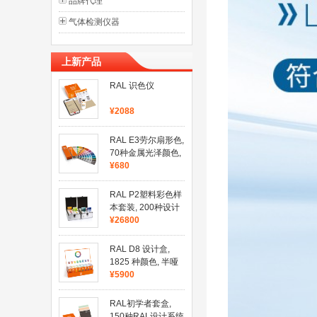
品牌代理
气体检测仪器
上新产品
RAL 识色仪
¥2088
RAL E3劳尔扇形色,
70种金属光泽颜色,
420 种纯色,半哑光
¥680
RAL P2塑料彩色样
本套装, 200种设计
系统色
¥26800
RAL D8 设计盒,
1825 种颜色, 半哑
光, 8本色卡
¥5900
RAL初学者套盒,
150种RAL设计系统