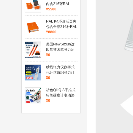
内含216张RAL
CLASSIC单张纸张,
¥5500
A6格式
RAL K4环形活页夹
包含全部216种RAL
CLASSIC颜色
¥8800
美国NewSitdun达
因笔答因笔张力油
污测试达因值测试
¥0
笔电晕测试笔
纱线张力仪数字式
化纤丝纺织张力计
Y2301电子式加弹
¥0
机张力测试仪
祈色QHQ-A手推式
铅笔硬度计电动漆
膜硬度测试仪三合
¥0
一1000g油漆硬度
仪