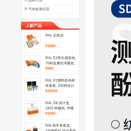
品牌代理
气体检测仪器
上新产品
RAL 识色仪
¥2088
RAL E3劳尔扇形色,
70种金属光泽颜色,
420 种纯色,半哑光
¥680
RAL P2塑料彩色样
本套装, 200种设计
系统色
¥26800
RAL D8 设计盒,
1825 种颜色, 半哑
光, 8本色卡
¥5900
RAL初学者套盒,
150种RAL设计系统