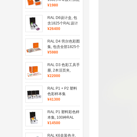
PLUS颜色
¥1980
RAL D6设计盒, 包
含1825个RAL设计
系统及彩色
¥26400
RAL D4 劳尔色彩图
集, 包含全部1825个
RAL设计系统及颜
¥5980
色
RAL D3 色彩工具手
册, 2本活页夹,
1825种颜色
¥22000
RAL P1 + P2 塑料
色彩样本集
¥41300
RAL P1 塑料彩色样
本集, 100种RAL
Classic颜色
¥14500
RAL K6盒装色卡,