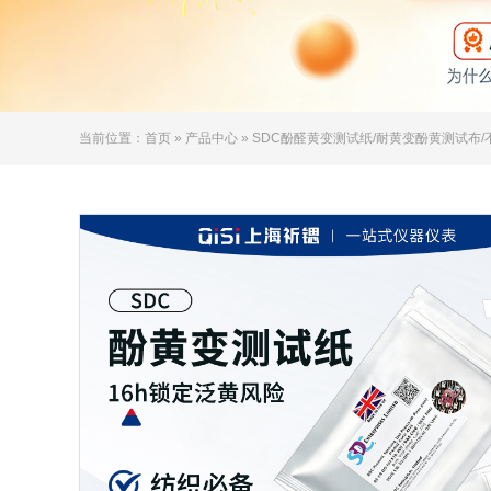
当前位置：
首页
»
产品中心
» SDC酚醛黄变测试纸/耐黄变酚黄测试布